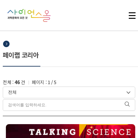
주메뉴 바로가기
본문 바로가기
하단 바로가기
페이랩 코리아
전체 :
46
건
페이지 :
1
/
5