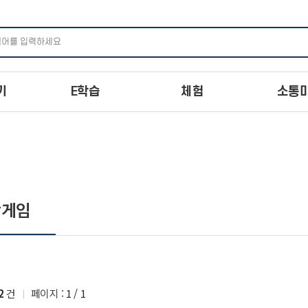
주메뉴 바로가기
본문 바로가기
하단 바로가기
기
E학습
체험
소통
학게임
2
건
페이지 :
1
/
1