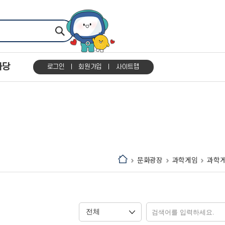
마당
로그인
회원가입
사이트맵
문화광장
과학게임
과학