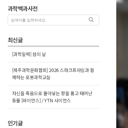
과학백과사전
최신글
[과학일력] 섬의 날
[제주과학문화협회] 2026 스파크프라임과 함
께하는 로봇과학교실
자신을 죽음으로 몰아넣는 향을 품고 태어난
동물 [와이언스] / YTN 사이언스
인기글