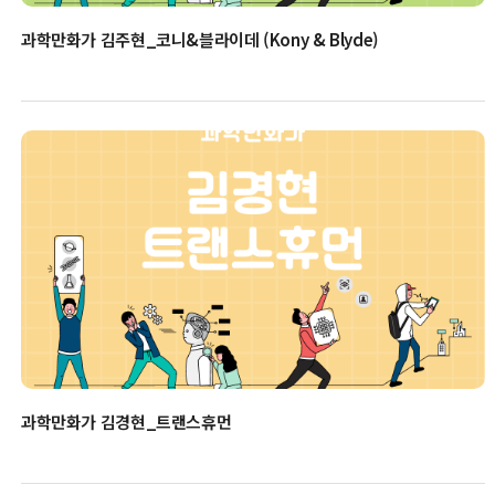
과학만화가 김주현_코니&블라이데 (Kony & Blyde)
과학만화가 김경현_트랜스휴먼