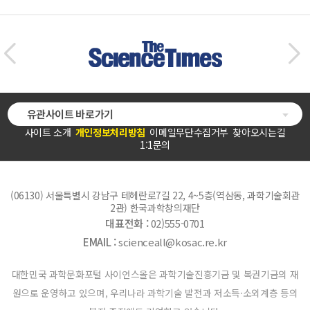
유관사이트 바로가기
사이트 소개
개인정보처리방침
이메일무단수집거부
찾아오시는길
1:1문의
(06130) 서울특별시 강남구 테헤란로7길 22, 4~5층(역삼동, 과학기술회관
2관) 한국과학창의재단
대표전화 :
02)555-0701
EMAIL :
scienceall@kosac.re.kr
대한민국 과학문화포털 사이언스올은 과학기술진흥기금 및 복권기금의 재
원으로 운영하고 있으며, 우리나라 과학기술 발전과 저소득·소외계층 등의