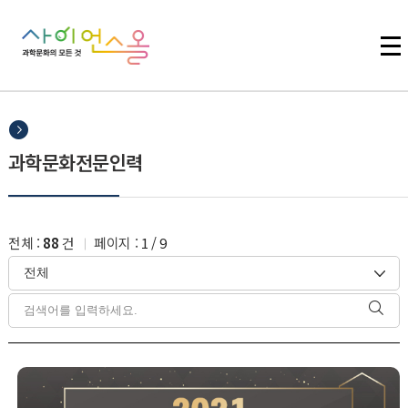
주메뉴 바로가기
본문 바로가기
하단 바로가기
과학문화전문인력
전체 :
88
건
페이지 :
1
/
9