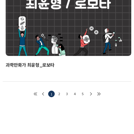
과학만화가 최윤형_로보타
2
3
4
5
1