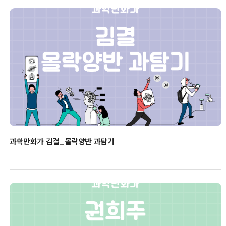
과학만화가 김결_몰락양반 과탐기