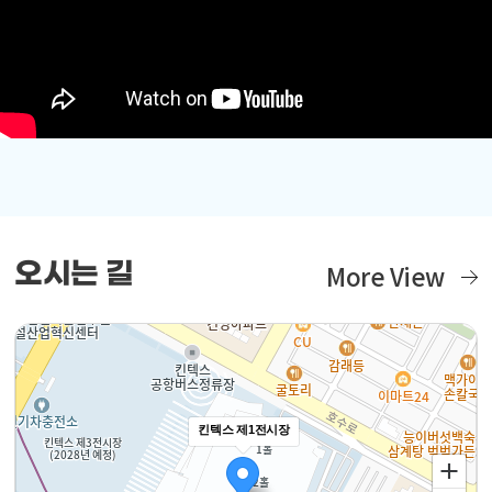
오시는 길
More View
킨텍스 제1전시장