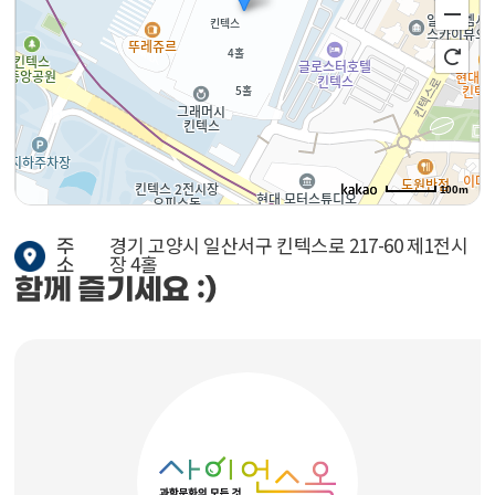
100m
경기 고양시 일산서구 킨텍스로 217-60 제1전시
주
장 4홀
소
함께 즐기세요 :)