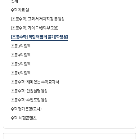
전체
수학자료실
[초등수학] 교과서 저자직강 동영상
[초등수학] 가이드북(학부모용)
[초등수학] 익힘책 함께 풀기(학생용)
초등3익힘책
초등4익힘책
초등5익힘책
초등6익힘책
초등수학-재미있는 수학교과서
초등수학-단원설명영상
초등수학-수업도입영상
수학평가문항(교사)
수학 체험콘텐츠