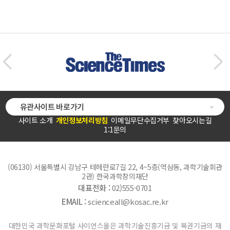
유관사이트 바로가기
사이트 소개
개인정보처리방침
이메일무단수집거부
찾아오시는길
1:1문의
(06130) 서울특별시 강남구 테헤란로7길 22, 4~5층(역삼동, 과학기술회관
2관) 한국과학창의재단
대표전화 :
02)555-0701
EMAIL :
scienceall@kosac.re.kr
대한민국 과학문화포털 사이언스올은 과학기술진흥기금 및 복권기금의 재