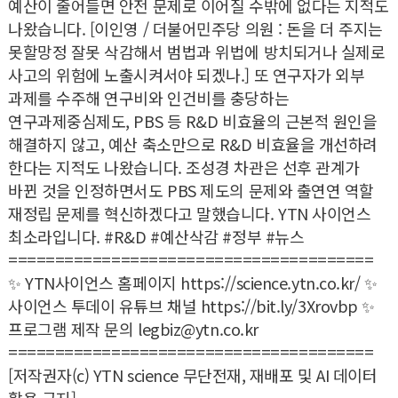
예산이 줄어들면 안전 문제로 이어질 수밖에 없다는 지적도
나왔습니다. [이인영 / 더불어민주당 의원 : 돈을 더 주지는
못할망정 잘못 삭감해서 범법과 위법에 방치되거나 실제로
사고의 위험에 노출시켜서야 되겠나.] 또 연구자가 외부
과제를 수주해 연구비와 인건비를 충당하는
연구과제중심제도, PBS 등 R&D 비효율의 근본적 원인을
해결하지 않고, 예산 축소만으로 R&D 비효율을 개선하려
한다는 지적도 나왔습니다. 조성경 차관은 선후 관계가
바뀐 것을 인정하면서도 PBS 제도의 문제와 출연연 역할
재정립 문제를 혁신하겠다고 말했습니다. YTN 사이언스
최소라입니다. #R&D #예산삭감 #정부 #뉴스
=======================================
✨ YTN사이언스 홈페이지 https://science.ytn.co.kr/ ✨
사이언스 투데이 유튜브 채널 https://bit.ly/3Xrovbp ✨
프로그램 제작 문의 legbiz@ytn.co.kr
=======================================
[저작권자(c) YTN science 무단전재, 재배포 및 AI 데이터
활용 금지]