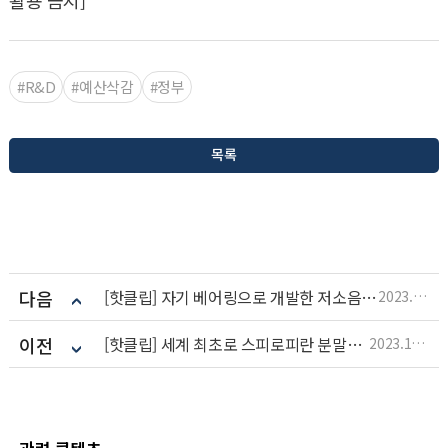
#R&D
#예산삭감
#정부
목록
다음
[핫클립] 자기 베어링으로 개발한 저소음 저진동 로터 세일
2023.10.26
이전
[핫클립] 세계 최초로 스피로피란 분말을 만들다
2023.10.26