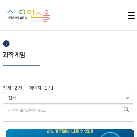
주메뉴 바로가기
본문 바로가기
하단 바로가기
과학게임
전체 :
2
건
페이지 :
1
/
1