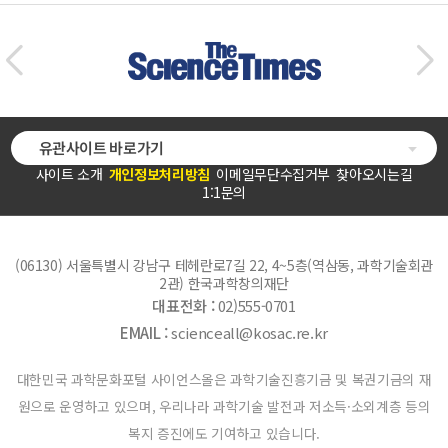
유관사이트 바로가기
사이트 소개
개인정보처리방침
이메일무단수집거부
찾아오시는길
1:1문의
(06130) 서울특별시 강남구 테헤란로7길 22, 4~5층(역삼동, 과학기술회관
2관) 한국과학창의재단
대표전화 :
02)555-0701
EMAIL :
scienceall@kosac.re.kr
대한민국 과학문화포털 사이언스올은 과학기술진흥기금 및 복권기금의 재
원으로 운영하고 있으며, 우리나라 과학기술 발전과 저소득·소외계층 등의
복지 증진에도 기여하고 있습니다.