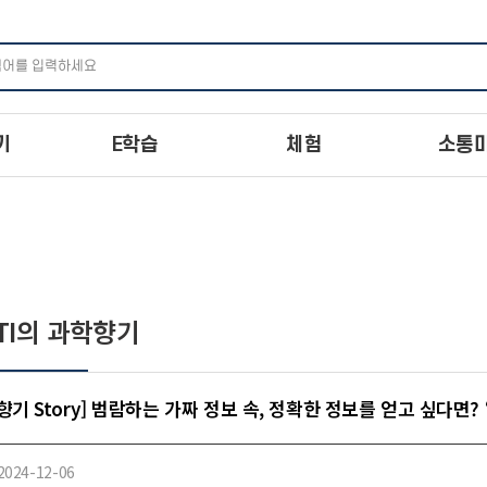
주메뉴 바로가기
본문 바로가기
하단 바로가기
기
E학습
체험
소통
STI의 과학향기
향기 Story] 범람하는 가짜 정보 속, 정확한 정보를 얻고 싶다면?
2024-12-06