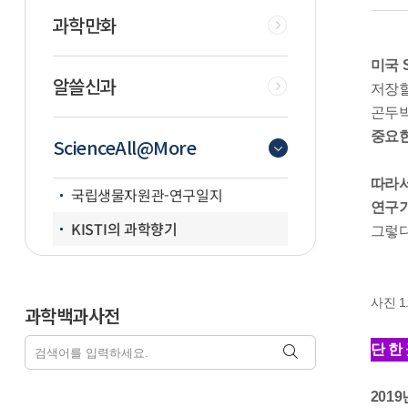
과학만화
미국 
알쓸신과
저장할
곤두박
중요한
ScienceAll@More
따라서
국립생물자원관-연구일지
연구기
KISTI의 과학향기
그렇다
사진 1
과학백과사전
단 한
201