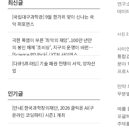
최신글
연구소
데이터
[국립대구과학관] 9월 한가위 맞이 신나는 국
악 퍼포먼스
사진 2
극한 폭염이 부른 '최악의 재앙'..100만 년만
의 봉인 해제 '초비상', 지구의 운명이 바뀐다
사이언
[Science PD Pick] / YTN 사이언스
통합검
[다큐S프라임] 기술 패권 전쟁의 서막, 양자산
분야 
업
프로시
만약 
인기글
무분별
[안내] 한국과학창의재단, 2026 클릭온 AI(구
예를 
온라인 코딩파티) 시즌1 개최
포괄해
주제를