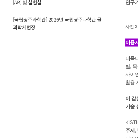
[AR] 빛 실험실
연구기
[국립광주과학관] 2026년 국립광주과학관 물
과학체험장
사진 3
이용자
더욱더
별, 
사이언
활용 
이 같
기술 
KIS
주제,