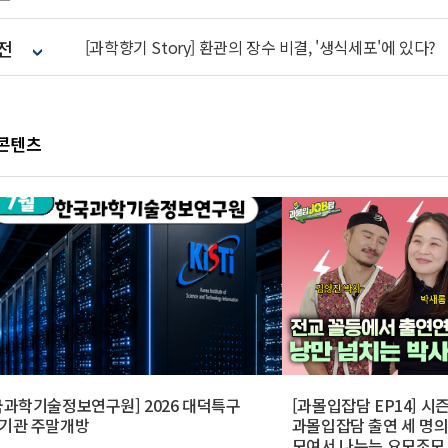
전
[과학향기 Story] 환관의 장수 비결, '생식세포'에 있다?
 콘텐츠
국과학기술정보연구원] 2026 대덕특구
[과몰입잡담 EP14] 시
기관 주말개방
과몰입잡담 출연 세 명
모여서 나누는 요모조모