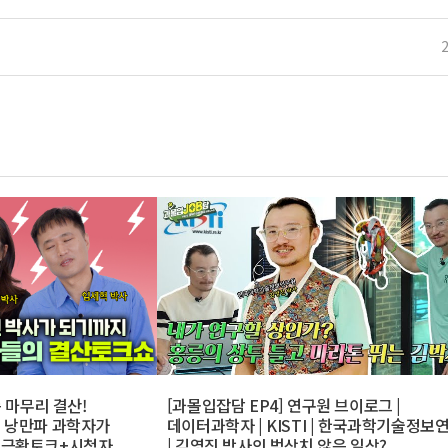
즌 마무리 결산!
[과몰입잡담 EP4] 연구원 브이로그 |
의 낭만파 과학자가
데이터과학자 | KISTI | 한국과학기술정보
 근황토크+시청자
| 김영진 박사의 범상치 않은 일상?