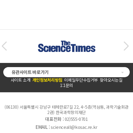
유관사이트 바로가기
사이트 소개
개인정보처리방침
이메일무단수집거부
찾아오시는길
1:1문의
(06130) 서울특별시 강남구 테헤란로7길 22, 4~5층(역삼동, 과학기술회관
2관) 한국과학창의재단
대표전화 :
02)555-0701
EMAIL :
scienceall@kosac.re.kr