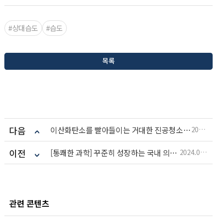
#상대습도
#습도
목록
다음
이산화탄소를 빨아들이는 거대한 진공청소기? 세계 최대 CO2 포집 시설 ‘매머드’ 본격 가동
2024.06.21
이전
[통쾌한 과학] 꾸준히 성장하는 국내 의약품 산업!
2024.06.10
관련 콘텐츠