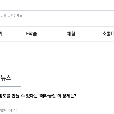
주메뉴 바로가기
본문 바로가기
하단 바로가기
기
E학습
체험
소통
드뉴스
망토를 만들 수 있다는 ’메타물질’의 정체는?
2024-04-19