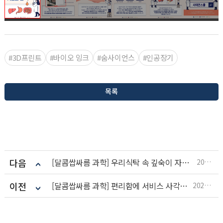
#3D프린트
#바이오 잉크
#숨사이언스
#인공장기
목록
다음
[달콤쌉싸름 과학] 우리식탁 속 깊숙이 자리잡은 GMO, 과연 괜찮을까? 유전자변형 농수산물
2023.06.02
이전
[달콤쌉싸름 과학] 편리함에 서비스 사각지대로 밀려난 디지털 소외 계층
2023.05.24