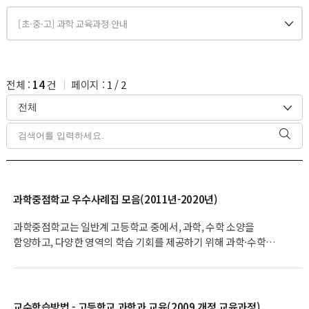
전체 :
14
건
페이지 :
1
/
2
과학중점학교 우수사례집 모음(2011년-2020년)
과학중점학교는 일반계 고등학교 중에서, 과학, 수학 소양을
함양하고, 다양한 영역의 학습 기회를 제공하기 위해 과학·수학
특성화 교육과정 및 비교과 체험활동을 운영하는 학교입니다.
2009년 55교, 2010년 45교를 지정한 이래로, 2021년 현재,
전국적으로 124교가 운영 중입니다. 과학중점학교가 본격 운영된
2011년부터 2020년까지, 과학중점학교의 우수사례집입니다.
교수학습방법 - 고등학교 과학과 교육(2009 개정 교육과정)