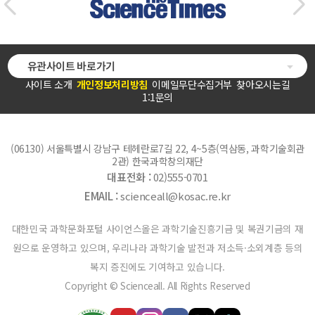
유관사이트 바로가기
사이트 소개
개인정보처리방침
이메일무단수집거부
찾아오시는길
1:1문의
(06130) 서울특별시 강남구 테헤란로7길 22, 4~5층(역삼동, 과학기술회관
2관) 한국과학창의재단
대표전화 :
02)555-0701
EMAIL :
scienceall@kosac.re.kr
대한민국 과학문화포털 사이언스올은 과학기술진흥기금 및 복권기금의 재
원으로 운영하고 있으며, 우리나라 과학기술 발전과 저소득·소외계층 등의
복지 증진에도 기여하고 있습니다.
Copyright © Scienceall. All Rights Reserved