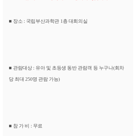
■ 
장소 
: 
국립부산과학관 
1
층 대회의실
■ 
관람대상 
: 
유아 및 초등생 동반 관람객 등 누구나
(
회차
당 최대 
250
명 관람 가능
)
■ 
참 가 비 
: 
무료