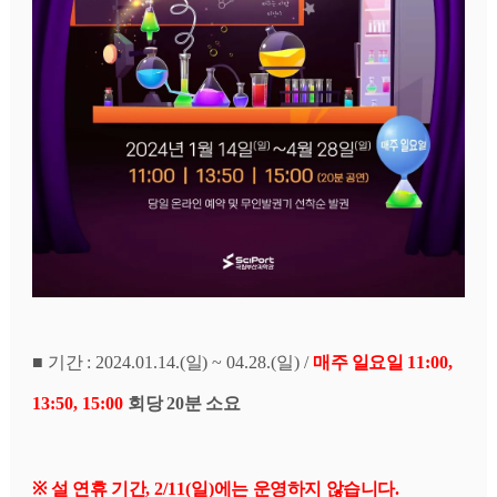
■ 
기간 
: 2024.01.14.(
일
) ~ 04.28.(
일
) / 
매주 일요일 
11:00, 
13:50, 15:00 
회당 
20
분 소요
※ 
설 연휴 기간
, 2/11(
일
)
에는 운영하지 않습니다
.