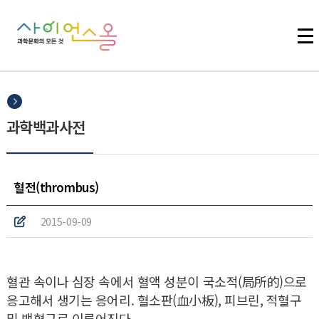
주메뉴 바로가기
본문 바로가기
하단 바로가기
과학백과사전
혈전(thrombus)
2015-09-09
혈관 속이나 심장 속에서 혈액 성분이 국소적(局所的)으로
응고해서 생기는 응어리. 혈소판(血小板), 피브린, 적혈구
및 백혈구로 이루어진다.