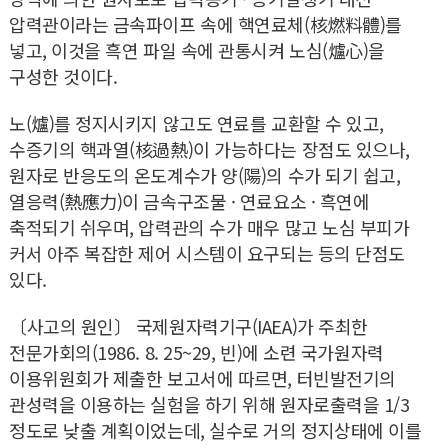
압력관이라는 금속파이프 속에 핵연료체(核燃料體)를
넣고, 이것을 흑연 파일 속에 관통시켜 노심(爐心)을
구성한 것이다.
노(爐)를 정지시키지 않고도 연료를 교환할 수 있고,
수증기의 핵과열(核過熱)이 가능하다는 장점도 있으나,
원자로 반응도의 온도계수가 양(陽)의 수가 되기 쉽고,
열응력(熱應力)이 금속구조물 · 연료요소 · 흑연에
축적되기 쉬우며, 압력관의 수가 매우 많고 노심 부피가
커서 아주 복잡한 제어 시스템이 요구되는 등의 단점도
있다.
〔사고의 원인〕 국제원자력기구(IAEA)가 주최한
전문가회의(1986. 8. 25~29, 빈)에 소련 국가원자력
이용위원회가 제출한 보고서에 따르면, 터빈발전기의
관성력을 이용하는 실험을 하기 위해 원자로출력을 1/3
정도로 낮출 계획이었는데, 실수로 거의 정지상태에 이를