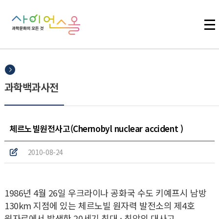
주메뉴 바로가기
본문 바로가기
하단 바로가기
과학백과사전
체르노빌원전사고(Chernobyl nuclear accident )
2010-08-24
1986년 4월 26일 우크라이나 공화국 수도 키예프시 남방
130km 지점에 있는 체르노빌 원자력 발전소의 제4호
원자로에서 발생한 20세기 최대 · 최악의 대사고.