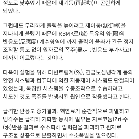
정도로 낮추었기 때문에 재기동(再起動)이 곤란하게
되었다.
그런데도 무리하게 출력을 높이려고 제어봉(制御棒)을
지나치게 올렸기 때문에 RBMK로(爐) 특유의 양(陽)의
반응도(反應度) 계수영역에 까지 출력이 올라가 긴급 정지
조작할 틈도 없이 원자로의 폭주(暴走 ; 반응도 부가사고)
에까지 이르렀다는 것이다.
더욱이 실험을 위해 터빈트립계(系), 긴급노심냉각계 등의
안전 시스템과 컴퓨터에 의한 자동제어 시스템도 단절되어
있었는데, 복잡한 시스템을 수동조작으로 수습하려고
시도한 것도 폭주를 발생시킨 원인으로 작용했다고 한다.
급격한 반응도 증가결과, 핵연료가 순간적으로 파열하고
냉각수는 급격히 기화한 동시에 일부는 지르코늄(Zr)-수
(水)반응 결과로 수소화해 압력관을 파괴하고 원자로
구조물 상층으로 분출하면서 수소폭발을 일으켰다.