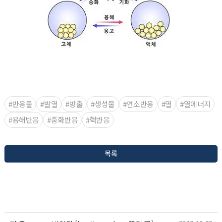
#반응물
#발열
#방출
#생성물
#연소반응
#열
#열에너지
#용해반응
#중화반응
#핵반응
목록