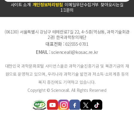
사이트 소개
개인정보처리방침
이메일무단수집거부
찾아오시는길
1:1문의
(06130) 서울특별시 강남구 테헤란로7길 22, 4~5층(역삼동, 과학기술회관
2관) 한국과학창의재단
대표전화 :
02)555-0701
EMAIL :
scienceall@kosac.re.kr
대한민국 과학문화포털 사이언스올은 과학기술진흥기금 및 복권기금의 재
원으로 운영하고 있으며, 우리나라 과학기술 발전과 저소득·소외계층 등의
복지 증진에도 기여하고 있습니다.
Copyright © Scienceall. All Rights Reserved