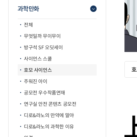
과학만화
전체
무엇일까 무이무이
방구석 SF 오딧세이
사이언스 스쿨
호
호모 사이언스
주워진 아이
공모전 우수작품연재
연구실 안전 콘텐츠 공모전
디로&라노의 만약에 말야
디로&라노의 과학한 이유