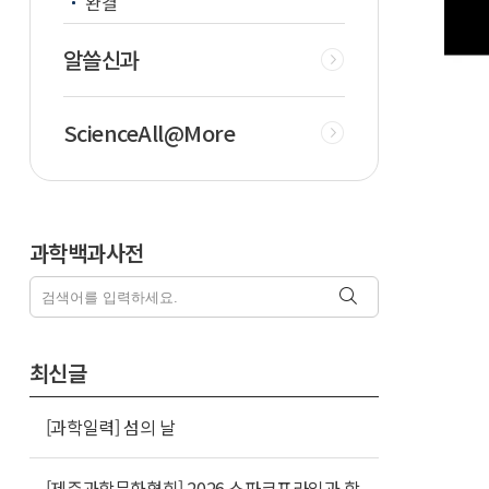
완결
알쓸신과
ScienceAll@More
과학백과사전
최신글
[과학일력] 섬의 날
[제주과학문화협회] 2026 스파크프라임과 함