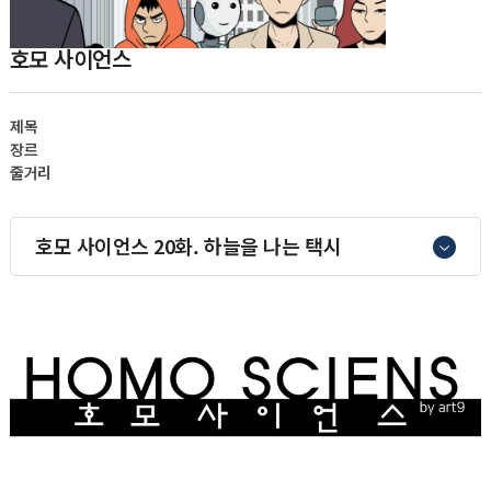
호모 사이언스
제목
장르
줄거리
호모 사이언스 20화. 하늘을 나는 택시