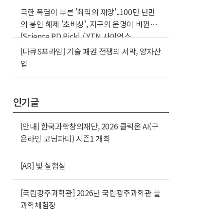
극한 폭염이 부른 '최악의 재앙'..100만 년만
의 봉인 해제 '초비상', 지구의 운명이 바뀐다
[Science PD Pick] / YTN 사이언스
[다큐S프라임] 기술 패권 전쟁의 서막, 양자산
업
인기글
[안내] 한국과학창의재단, 2026 클릭온 AI(구
온라인 코딩파티) 시즌1 개최
[AR] 빛 실험실
[국립광주과학관] 2026년 국립광주과학관 물
과학체험장