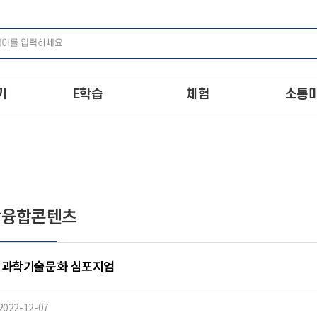
주메뉴 바로가기
본문 바로가기
하단 바로가기
기
E학습
체험
소통
학융합콘텐츠
2 과학기술문화 심포지엄
2022-12-07