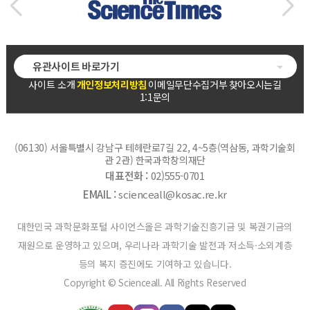
유관사이트 바로가기
사이트 소개
개인정보처리방침
이메일무단수집거부
찾아오시는길
1:1문의
(06130) 서울특별시 강남구 테헤란로7길 22, 4~5층(역삼동, 과학기술회
관 2관) 한국과학창의재단
대표전화 :
02)555-0701
EMAIL :
scienceall@kosac.re.kr
대한민국 과학문화포털 사이언스올은 과학기술진흥기금 및 복권기금의
재원으로 운영하고 있으며, 우리나라 과학기술 발전과 저소득·소외계층
등의 복지 증진에도 기여하고 있습니다.
Copyright © Scienceall. All Rights Reserved