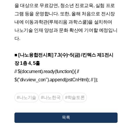
을 대상으로 무료강연, 청소년 진로교육, 실험 프로
그램 등을 운영합니다. 또한, 올해 처음으로 전시장
내에 이동과학관(루체리움 과학스쿨)을 설치하여
나노기술 인재 양성과 문화 확산에 기여할 예정입니
다.
■ [나노융합전시회] 7.3(수)~5(금) /킨텍스 제1전시
장 1층 4, 5홀
// $(document).ready(function(){ //
$("div.view_con").append(pstCnHtml); // });
#나노기술
#나노한국
#학술토론
목록