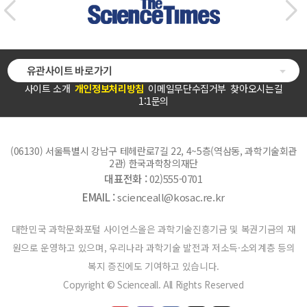
유관사이트 바로가기
사이트 소개
개인정보처리방침
이메일무단수집거부
찾아오시는길
1:1문의
(06130) 서울특별시 강남구 테헤란로7길 22, 4~5층(역삼동, 과학기술회관
2관) 한국과학창의재단
대표전화 :
02)555-0701
EMAIL :
scienceall@kosac.re.kr
대한민국 과학문화포털 사이언스올은 과학기술진흥기금 및 복권기금의 재
원으로 운영하고 있으며, 우리나라 과학기술 발전과 저소득·소외계층 등의
복지 증진에도 기여하고 있습니다.
Copyright © Scienceall. All Rights Reserved