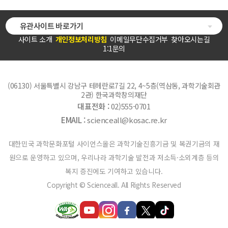
유관사이트 바로가기
사이트 소개
개인정보처리방침
이메일무단수집거부
찾아오시는길
1:1문의
(06130) 서울특별시 강남구 테헤란로7길 22, 4~5층(역삼동, 과학기술회관
2관) 한국과학창의재단
대표전화 :
02)555-0701
EMAIL :
scienceall@kosac.re.kr
대한민국 과학문화포털 사이언스올은 과학기술진흥기금 및 복권기금의 재
원으로 운영하고 있으며, 우리나라 과학기술 발전과 저소득·소외계층 등의
복지 증진에도 기여하고 있습니다.
Copyright © Scienceall. All Rights Reserved