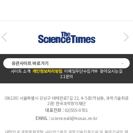
유관사이트 바로가기
사이트 소개
개인정보처리방침
이메일무단수집거부
찾아오시는길
1:1문의
(06130) 서울특별시 강남구 테헤란로7길 22, 4~5층(역삼동, 과학기술회관
2관) 한국과학창의재단
대표전화 :
02)555-0701
EMAIL :
scienceall@kosac.re.kr
대한민국 과학문화포털 사이언스올은 과학기술진흥기금 및 복권기금의 재