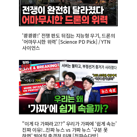
'쾅쾅쾅!' 전쟁 판도 뒤집는 지능형 무기, 드론의
'어마무시한 위력' [Science PD Pick] / YTN
사이언스
"이게 다 가짜라고??" 우리가 가짜에 ‘쉽게 속는’
진짜 이유!..진짜 뉴스 vs 가짜 뉴스 '구분 못
하면' 벌어질 충격적 미래 [전파수다방]