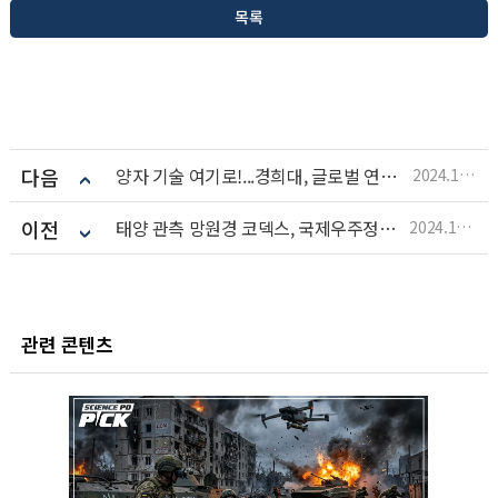
목록
다음
양자 기술 여기로!...경희대, 글로벌 연구센터 연다
2024.11.07
이전
태양 관측 망원경 코덱스, 국제우주정거장 도착
2024.11.07
관련 콘텐츠