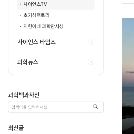
사이언스TV
호기심팩토리
지헌이네 과학만사성
사이언스 타임즈
과학뉴스
과학백과사전
최신글