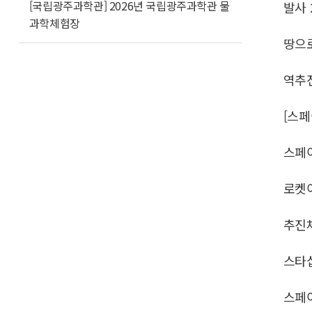
[국립광주과학관] 2026년 국립광주과학관 물
발사 
과학체험장
땅으로
역추
[스페
스페
로켓이
추진체
스타십
스페이