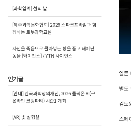
[과학일력] 섬의 날
[제주과학문화협회] 2026 스파크프라임과 함
께하는 로봇과학교실
자신을 죽음으로 몰아넣는 향을 품고 태어난
동물 [와이언스] / YTN 사이언스
일론
인기글
별도 
[안내] 한국과학창의재단, 2026 클릭온 AI(구
온라인 코딩파티) 시즌1 개최
김도
[AR] 빛 실험실
스페이