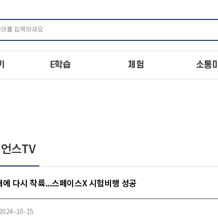
주메뉴 바로가기
본문 바로가기
하단 바로가기
기
E학습
체험
소통
언스TV
에 다시 착륙...스페이스X 시험비행 성공
2024-10-15