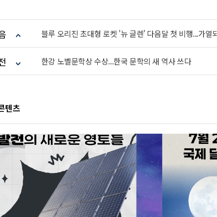
음
블루 오리진 초대형 로켓 '뉴 글렌' 다음달 첫 비행...가
전
한강 노벨문학상 수상...한국 문학의 새 역사 쓰다
 콘텐츠