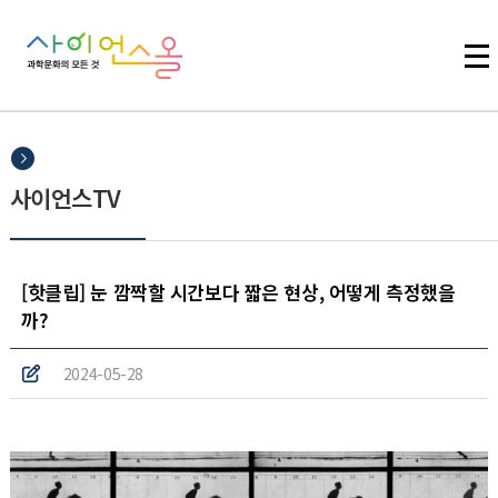
주메뉴 바로가기
본문 바로가기
하단 바로가기
사이언스TV
[핫클립] 눈 깜짝할 시간보다 짧은 현상, 어떻게 측정했을
까?
2024-05-28