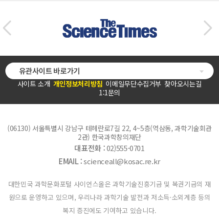
유관사이트 바로가기
사이트 소개
개인정보처리방침
이메일무단수집거부
찾아오시는길
1:1문의
(06130) 서울특별시 강남구 테헤란로7길 22, 4~5층(역삼동, 과학기술회관
2관) 한국과학창의재단
대표전화 :
02)555-0701
EMAIL :
scienceall@kosac.re.kr
대한민국 과학문화포털 사이언스올은 과학기술진흥기금 및 복권기금의 재
원으로 운영하고 있으며, 우리나라 과학기술 발전과 저소득·소외계층 등의
복지 증진에도 기여하고 있습니다.