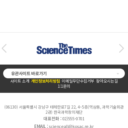
유관사이트 바로가기
사이트 소개
개인정보처리방침
이메일무단수집거부
찾아오시는길
1:1문의
(06130) 서울특별시 강남구 테헤란로7길 22, 4~5층(역삼동, 과학기술회관
2관) 한국과학창의재단
대표전화 :
02)555-0701
EMAIL :
scienceall@kosac.re.kr