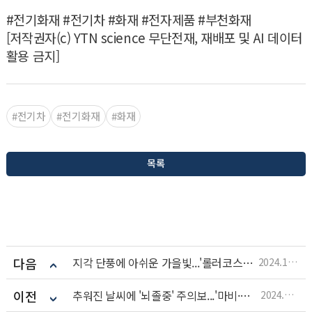
#전기화재 #전기차 #화재 #전자제품 #부천화재
[저작권자(c) YTN science 무단전재, 재배포 및 AI 데이터
활용 금지]
#전기차
#전기화재
#화재
목록
다음
지각 단풍에 아쉬운 가을빛...'롤러코스터' 날씨 탓
2024.10.31
이전
추워진 날씨에 '뇌졸중' 주의보...'마비·두통' 의심해야
2024.10.30