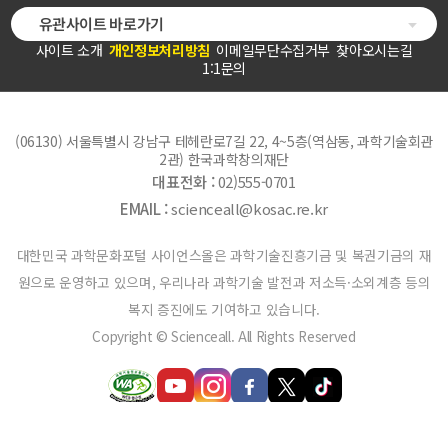
유관사이트 바로가기
사이트 소개
개인정보처리방침
이메일무단수집거부
찾아오시는길
1:1문의
(06130) 서울특별시 강남구 테헤란로7길 22, 4~5층(역삼동, 과학기술회관
2관) 한국과학창의재단
대표전화 :
02)555-0701
EMAIL :
scienceall@kosac.re.kr
대한민국 과학문화포털 사이언스올은 과학기술진흥기금 및 복권기금의 재
원으로 운영하고 있으며, 우리나라 과학기술 발전과 저소득·소외계층 등의
복지 증진에도 기여하고 있습니다.
Copyright © Scienceall. All Rights Reserved