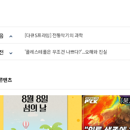
음
[다큐S프라임] 전통악기의 과학
전
'콜레스테롤은 무조건 나쁘다?'...오해와 진실
 콘텐츠