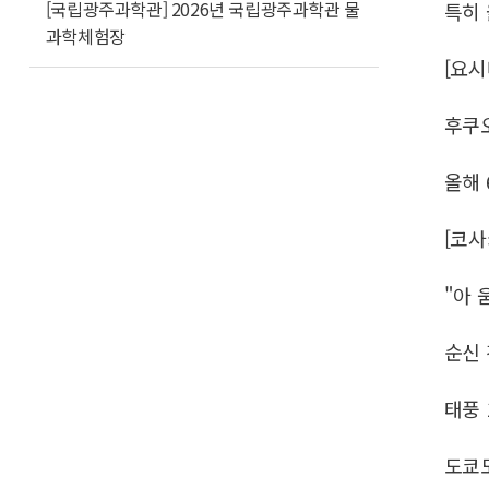
[국립광주과학관] 2026년 국립광주과학관 물
특히 
과학체험장
[요시
후쿠오
올해 
[코사
"아 
순신 
태풍 
도쿄도