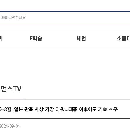
주메뉴 바로가기
본문 바로가기
하단 바로가기
기
E학습
체험
소통
언스TV
6~8월, 일본 관측 사상 가장 더워...태풍 이후에도 기습 호우
2024-09-04