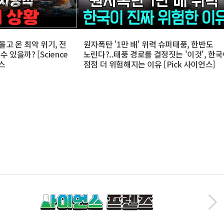
몰고 온 최악 위기, 전
원자폭탄 '1만 배' 위력 슈퍼태풍, 한반도
 있을까? [Science
노린다?..태풍 경로를 결정짓는 '이것', 한
언스
점점 더 위험해지는 이유 [Pick 사이언스]