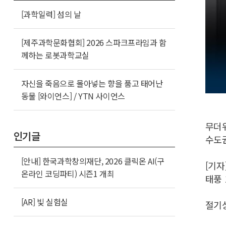
[과학일력] 섬의 날
[제주과학문화협회] 2026 스파크프라임과 함
께하는 로봇과학교실
자신을 죽음으로 몰아넣는 향을 품고 태어난
동물 [와이언스] / YTN 사이언스
무더위
인기글
수도
[안내] 한국과학창의재단, 2026 클릭온 AI(구
[기자
온라인 코딩파티) 시즌1 개최
태풍 
[AR] 빛 실험실
절기상