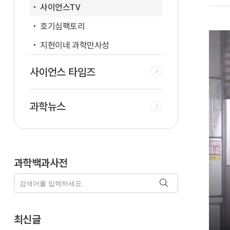
사이언스TV
호기심팩토리
지헌이네 과학만사성
사이언스 타임즈
과학뉴스
과학백과사전
최신글