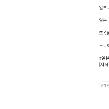
일부 
일본 
또 9
도쿄에
#일
[저작
#기