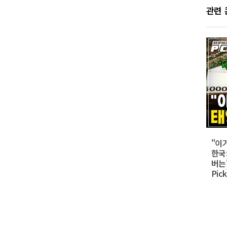
관련
"이
한국
버는'
Pic