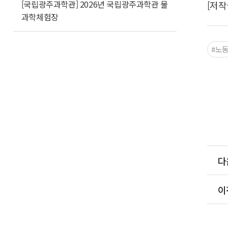
[국립광주과학관] 2026년 국립광주과학관 물
[저작
과학체험장
#노
다
이