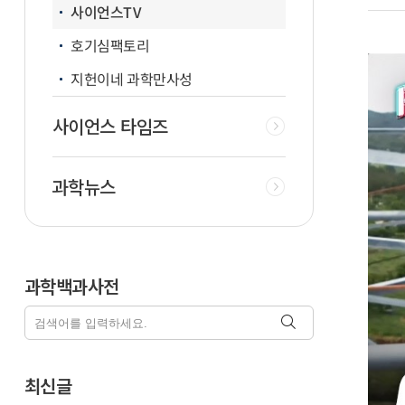
사이언스TV
호기심팩토리
지헌이네 과학만사성
사이언스 타임즈
과학뉴스
과학백과사전
최신글