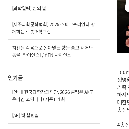
[과학일력] 섬의 날
[제주과학문화협회] 2026 스파크프라임과 함
께하는 로봇과학교실
자신을 죽음으로 몰아넣는 향을 품고 태어난
동물 [와이언스] / YTN 사이언스
100
인기글
생명
가족도
[안내] 한국과학창의재단, 2026 클릭온 AI(구
하지
온라인 코딩파티) 시즌1 개최
대한민
송전탑
[AR] 빛 실험실
#송전