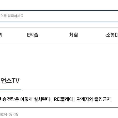
주메뉴 바로가기
본문 바로가기
하단 바로가기
기
E학습
체험
소통
언스TV
 송전탑은 이렇게 설치된다 | RE:플레이 | 관계자외 출입금지
2024-07-25