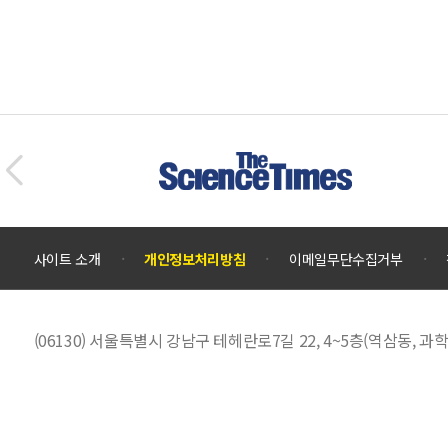
사이트 소개
개인정보처리방침
이메일무단수집거부
(06130) 서울특별시 강남구 테헤란로7길 22, 4~5층(역삼동,
대표전화 :
02)555-0701
EMAIL :
scienceall@kosac.re.kr
대한민국 과학문화포털 사이언스올은 과학기술진흥기금 및 복권기금의 재원
기여하고 있습니다.