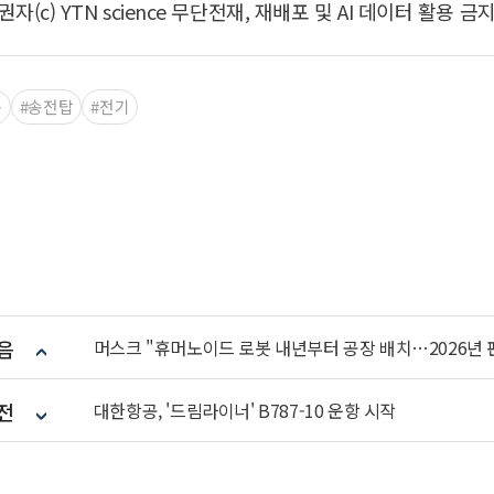
권자(c) YTN science 무단전재, 재배포 및 AI 데이터 활용 금지
동
#송전탑
#전기
음
머스크 "휴머노이드 로봇 내년부터 공장 배치…2026년 
전
대한항공, '드림라이너' B787-10 운항 시작