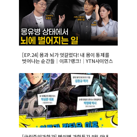
[EP.24] 몸과 뇌가 엇갈렸다! 내 몸이 통제를
벗어나는 순간들｜이프?랭크!｜YTN사이언스
[국립중앙과학관] 별의별 과학특강 8월 안내