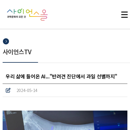
주메뉴 바로가기
본문 바로가기
하단 바로가기
사이언스TV
우리 삶에 들어온 AI..."반려견 진단에서 과일 선별까지"
2024-05-14