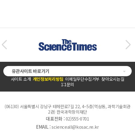
유관사이트 바로가기
사이트 소개
개인정보처리방침
이메일무단수집거부
찾아오시는길
1:1문의
(06130) 서울특별시 강남구 테헤란로7길 22, 4~5층(역삼동, 과학기술회관
2관) 한국과학창의재단
대표전화 :
02)555-0701
EMAIL :
scienceall@kosac.re.kr