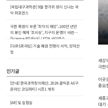
[국립대구과학관] 9월 한가위 맞이 신나는 국
악 퍼포먼스
극한 폭염이 부른 '최악의 재앙'..100만 년만
의 봉인 해제 '초비상', 지구의 운명이 바뀐다
[Science PD Pick] / YTN 사이언스
[다큐S프라임] 기술 패권 전쟁의 서막, 양자산
업
세상의
극한의
인기글
이곳
[안내] 한국과학창의재단, 2026 클릭온 AI(구
중요
온라인 코딩파티) 시즌1 개최
세종
[AR] 빛 실험실
대기