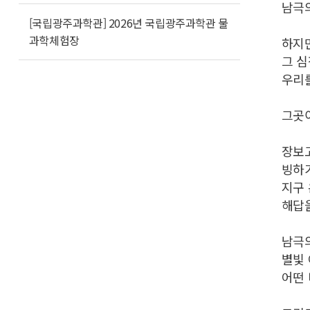
남극
[국립광주과학관] 2026년 국립광주과학관 물
과학체험장
하지만
그 심
우리를
그곳
장보
빙하
지구 
해답
남극의
별빛
어떤