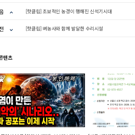
음
[핫클립] 초보적인 농경이 행해진 신석기시대
전
[핫클립] 벼농사와 함께 발달한 수리시설
 콘텐츠