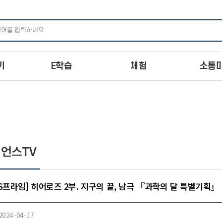
주메뉴 바로가기
본문 바로가기
하단 바로가기
기
E학습
체험
소통
언스TV
S프라임] 히어로즈 2부. 지구의 끝, 남극 『과학의 달 특별기획』
2024-04-17