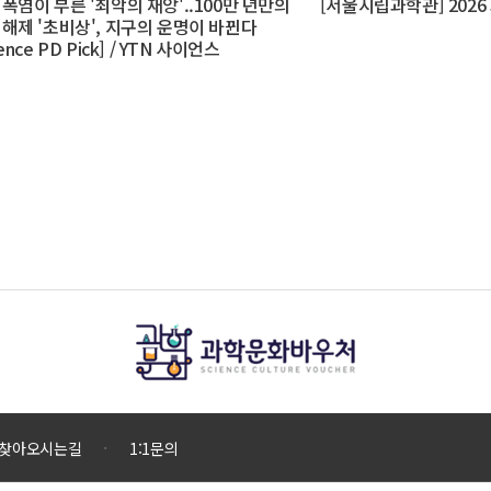
 폭염이 부른 '최악의 재앙'..100만 년만의
[서울시립과학관] 202
 해제 '초비상', 지구의 운명이 바뀐다
ience PD Pick] / YTN 사이언스
찾아오시는길
1:1문의