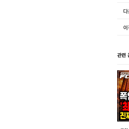
다
이
관련