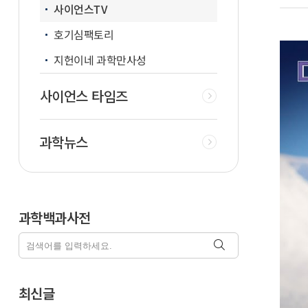
사이언스TV
호기심팩토리
지헌이네 과학만사성
사이언스 타임즈
과학뉴스
과학백과사전
최신글