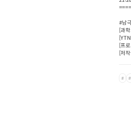
===
#남
[과학
[YTN
[프로그
[저작
#