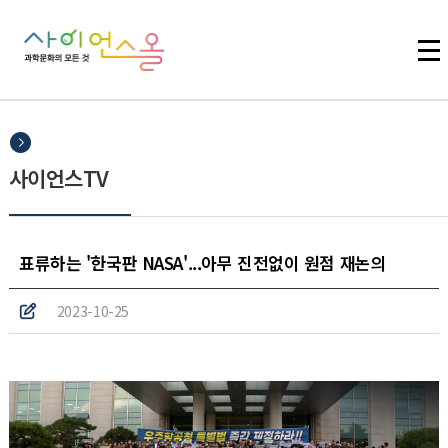
주메뉴 바로가기
본문 바로가기
하단 바로가기
사이언스TV
표류하는 '한국판 NASA'...아무 진전없이 원점 재논의
2023-10-25