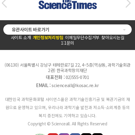
유관사이트 바로가기
사이트 소개
개인정보처리방침
이메일무단수집거부
찾아오시는길
1:1문의
(06130) 서울특별시 강남구 테헤란로7길 22, 4~5층(역삼동, 과학기술회관
2관) 한국과학창의재단
대표전화 :
02)555-0701
EMAIL :
scienceall@kosac.re.kr
대한민국 과학문화포털 사이언스올은 과학기술진흥기금 및 복권기금의 재
원으로 운영하고 있으며, 우리나라 과학기술 발전과 저소득·소외계층 등의
복지 증진에도 기여하고 있습니다.
Copyright © Scienceall. All Rights Reserved