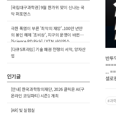
[국립대구과학관] 9월 한가위 맞이 신나는 국
악 퍼포먼스
극한 폭염이 부른 '최악의 재앙'..100만 년만
의 봉인 해제 '초비상', 지구의 운명이 바뀐다
[Science PD Pick] / YTN 사이언스
[다큐S프라임] 기술 패권 전쟁의 서막, 양자산
업
반투막
===
...
인기글
셀로판
[안내] 한국과학창의재단, 2026 클릭온 AI(구
온라인 코딩파티) 시즌1 개최
#과
[AR] 빛 실험실