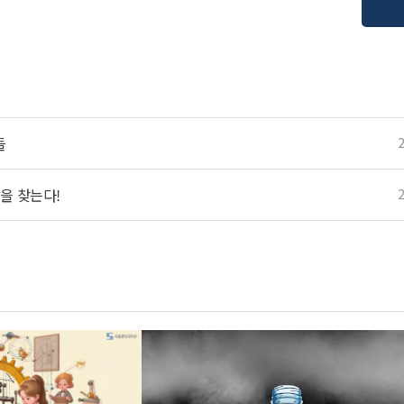
들
을 찾는다!