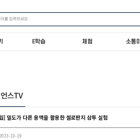
주메뉴 바로가기
본문 바로가기
하단 바로가기
기
E학습
체험
소통
언스TV
립] 밀도가 다른 용액을 활용한 셀로판지 삼투 실험
2023-10-19