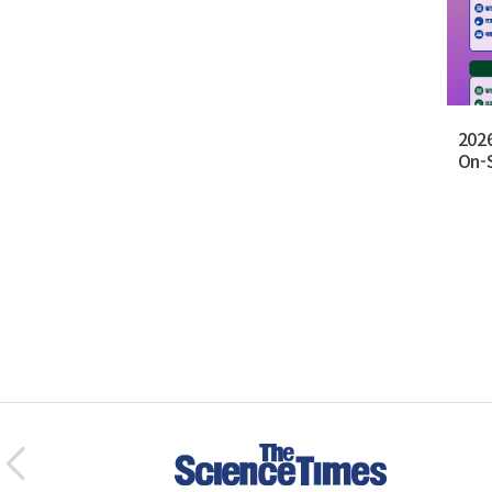
202
On-