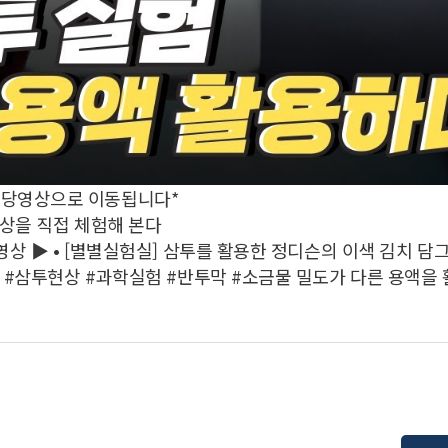
 해당영상으로 이동됩니다*
상을 직접 체험해 본다
ull 영상 ▶ • [별별실험실] 삼투를 활용한 정디슨의 이색 김치 담그
== #삼투 #삼투현상 #과학실험 #반투막 #소금물 밀도가 다른 용액을