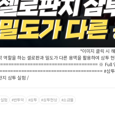
*이미지 클릭 시
 역할을 하는 셀로판과 밀도가 다른 용액을 활용하여 삼투 현
===================================== ※ F
 ======================================
지 삼투 실험 /
학실험
#반투막
#삼투
#삼투현상
#소금물