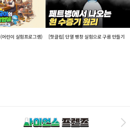
실(어린이 실험프로그램)
[핫클립] 단열 팽창 실험으로 구름 만들기