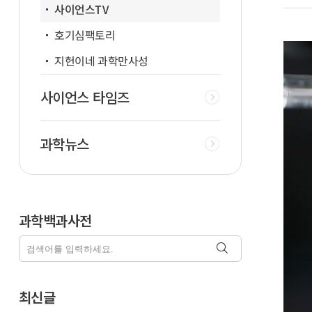
사이언스TV
호기심팩토리
지헌이네 과학만사성
사이언스 타임즈
과학뉴스
과학백과사전
최신글