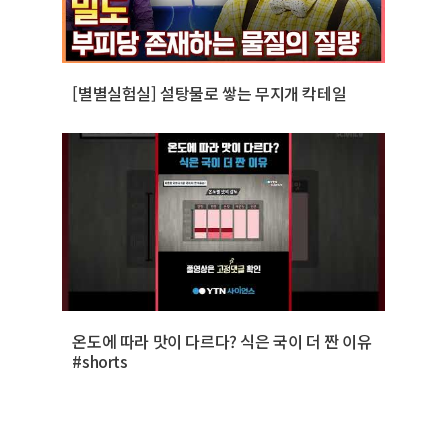
[별별실험실] 설탕물로 쌓는 무지개 칵테일
온도에 따라 맛이 다르다? 식은 국이 더 짠 이유
#shorts