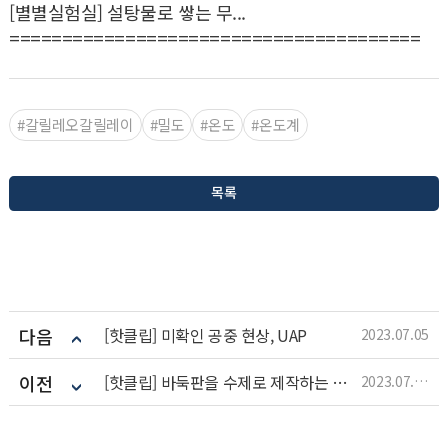
[별별실험실] 설탕물로 쌓는 무...
=======================================
#갈릴레오갈릴레이
#밀도
#온도
#온도계
목록
다음
[핫클립] 미확인 공중 현상, UAP
2023.07.05
이전
[핫클립] 바둑판을 수제로 제작하는 과정
2023.07.05