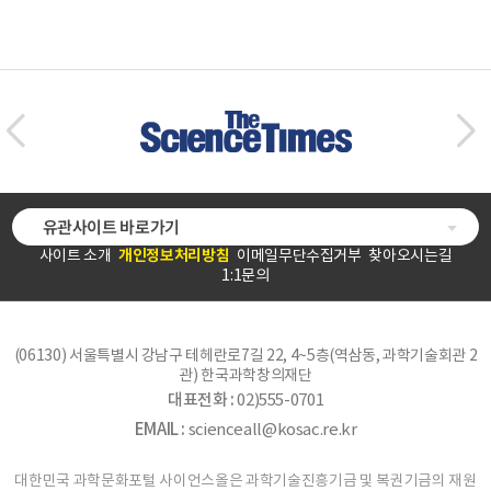
유관사이트 바로가기
사이트 소개
개인정보처리방침
이메일무단수집거부
찾아오시는길
1:1문의
(06130) 서울특별시 강남구 테헤란로7길 22, 4~5층(역삼동, 과학기술회관 2
관) 한국과학창의재단
대표전화 :
02)555-0701
EMAIL :
scienceall@kosac.re.kr
대한민국 과학문화포털 사이언스올은 과학기술진흥기금 및 복권기금의 재원