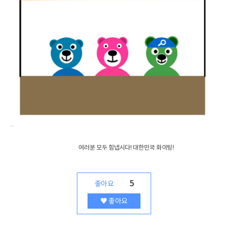
                	여러분 모두 힘냅시다! 대한민국 화이팅!
5
♥
좋아요