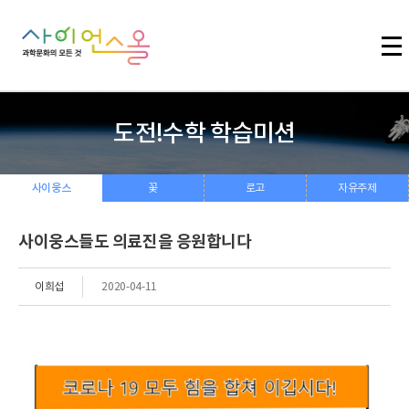
주메뉴 바로가기
본문 바로가기
하단 바로가기
도전!수학 학습미션
사이웅스
꽃
로고
자유주제
사이웅스들도 의료진을 응원합니다
이희섭
2020-04-11