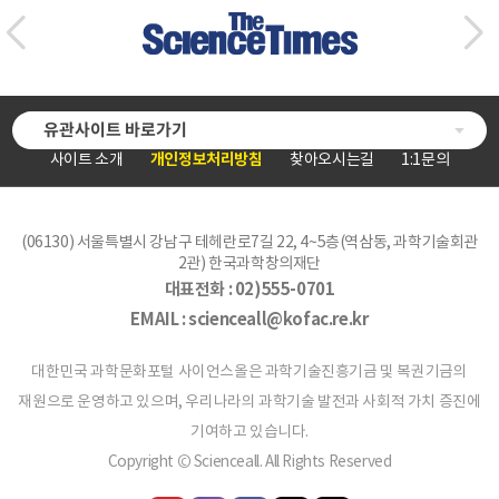
유관사이트 바로가기
사이트 소개
개인정보처리방침
찾아오시는길
1:1문의
(06130) 서울특별시 강남구 테헤란로7길 22, 4~5층(역삼동, 과학기술회관
2관) 한국과학창의재단
대표전화 :
02)555-0701
EMAIL :
scienceall@kofac.re.kr
대한민국 과학문화포털 사이언스올은 과학기술진흥기금 및 복권기금의
재원으로 운영하고 있으며, 우리나라의 과학기술 발전과 사회적 가치 증진에
기여하고 있습니다.
Copyright © Scienceall. All Rights Reserved