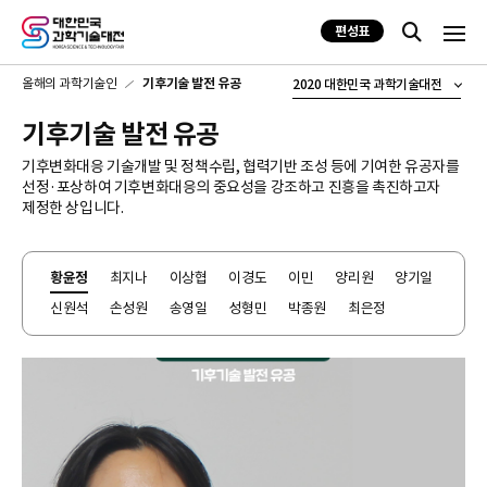
편성표
올해의 과학기술인
기후기술 발전 유공
2020 대한민국 과학기술대전
기후기술 발전 유공
기후변화대응 기술개발 및 정책수립, 협력기반 조성 등에 기여한 유공자를
선정·포상하여 기후변화대응의 중요성을 강조하고 진흥을 촉진하고자
제정한 상입니다.
황윤정
최지나
이상협
이경도
이민
양리원
양기일
신원석
손성원
송영일
성형민
박종원
최은정