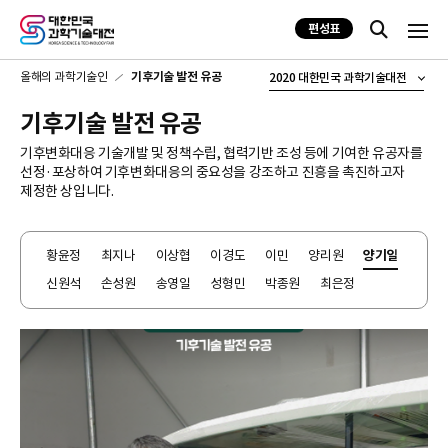
편성표
올해의 과학기술인
기후기술 발전 유공
2020 대한민국 과학기술대전
기후기술 발전 유공
기후변화대응 기술개발 및 정책수립, 협력기반 조성 등에 기여한 유공자를
선정·포상하여 기후변화대응의 중요성을 강조하고 진흥을 촉진하고자
제정한 상입니다.
황윤정
최지나
이상협
이경도
이민
양리원
양기일
신원석
손성원
송영일
성형민
박종원
최은정