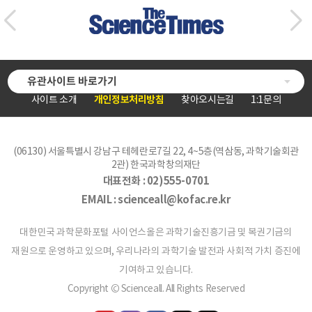
유관사이트 바로가기
사이트 소개
개인정보처리방침
찾아오시는길
1:1문의
(06130) 서울특별시 강남구 테헤란로7길 22, 4~5층(역삼동, 과학기술회관
2관) 한국과학창의재단
대표전화 :
02)555-0701
EMAIL :
scienceall@kofac.re.kr
대한민국 과학문화포털 사이언스올은 과학기술진흥기금 및 복권기금의
재원으로 운영하고 있으며, 우리나라의 과학기술 발전과 사회적 가치 증진에
기여하고 있습니다.
Copyright © Scienceall. All Rights Reserved