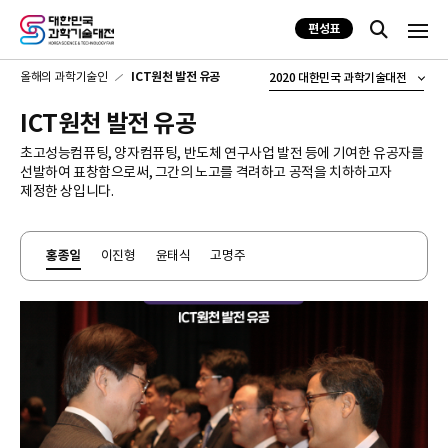
편성표
올해의 과학기술인
ICT원천 발전 유공
2020 대한민국 과학기술대전
ICT원천 발전 유공
초고성능컴퓨팅, 양자컴퓨팅, 반도체 연구사업 발전 등에 기여한 유공자를
선발하여 표창함으로써, 그간의 노고를 격려하고 공적을 치하하고자
제정한 상입니다.
홍종일
이진형
윤태식
고명주