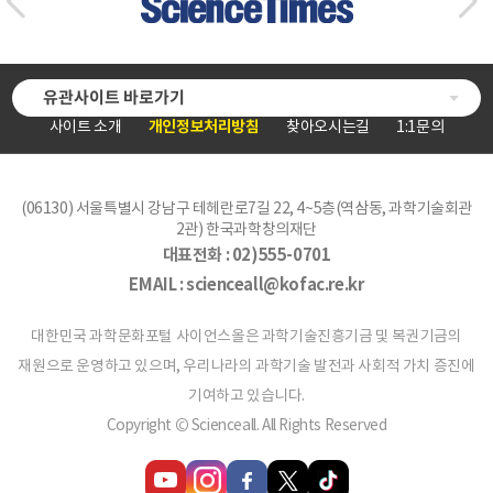
유관사이트 바로가기
사이트 소개
개인정보처리방침
찾아오시는길
1:1문의
(06130) 서울특별시 강남구 테헤란로7길 22, 4~5층(역삼동, 과학기술회관
2관) 한국과학창의재단
대표전화 :
02)555-0701
EMAIL :
scienceall@kofac.re.kr
대한민국 과학문화포털 사이언스올은 과학기술진흥기금 및 복권기금의
재원으로 운영하고 있으며, 우리나라의 과학기술 발전과 사회적 가치 증진에
기여하고 있습니다.
Copyright © Scienceall. All Rights Reserved