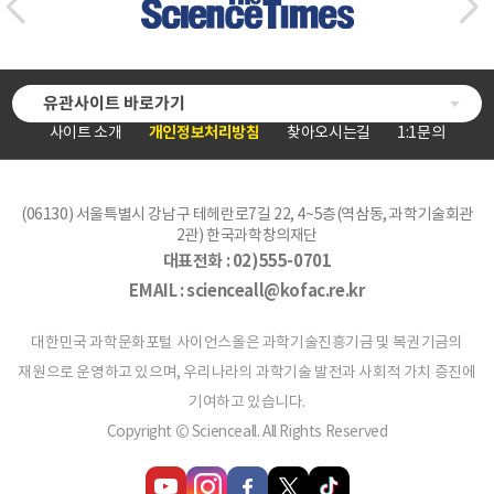
유관사이트 바로가기
사이트 소개
개인정보처리방침
찾아오시는길
1:1문의
(06130) 서울특별시 강남구 테헤란로7길 22, 4~5층(역삼동, 과학기술회관
2관) 한국과학창의재단
대표전화 :
02)555-0701
EMAIL :
scienceall@kofac.re.kr
대한민국 과학문화포털 사이언스올은 과학기술진흥기금 및 복권기금의
재원으로 운영하고 있으며, 우리나라의 과학기술 발전과 사회적 가치 증진에
기여하고 있습니다.
Copyright © Scienceall. All Rights Reserved