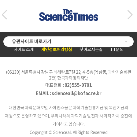
유관사이트 바로가기
사이트 소개
개인정보처리방침
찾아오시는길
1:1문의
(06130) 서울특별시 강남구 테헤란로7길 22, 4~5층(역삼동, 과학기술회관
2관) 한국과학창의재단
대표전화 :
02)555-0701
EMAIL :
scienceall@kofac.re.kr
대한민국 과학문화포털 사이언스올은 과학기술진흥기금 및 복권기금의
재원으로 운영하고 있으며, 우리나라의 과학기술 발전과 사회적 가치 증진에
기여하고 있습니다.
Copyright © Scienceall. All Rights Reserved