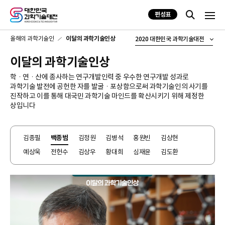
편성표
올해의 과학기술인
이달의 과학기술인상
2020 대한민국 과학기술대전
이달의 과학기술인상
학ㆍ연ㆍ산에 종사하는 연구개발인력 중 우수한 연구개발 성과로
과학기술 발전에 공헌한 자를 발굴ㆍ포상함으로써 과학기술인의 사기를
진작하고 이를 통해 대국민 과학기술 마인드를 확산시키기 위해 제정한
상입니다
김종필
백종범
김정원
김병석
홍원빈
김상현
예상욱
전헌수
김상우
황대희
심재윤
김도환