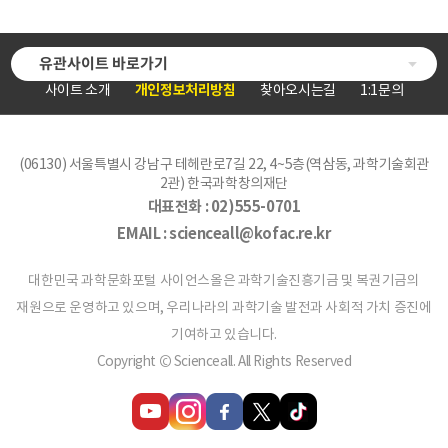
유관사이트 바로가기
사이트 소개
개인정보처리방침
찾아오시는길
1:1문의
(06130) 서울특별시 강남구 테헤란로7길 22, 4~5층(역삼동, 과학기술회관
2관) 한국과학창의재단
대표전화 :
02)555-0701
EMAIL :
scienceall@kofac.re.kr
대한민국 과학문화포털 사이언스올은 과학기술진흥기금 및 복권기금의
재원으로 운영하고 있으며, 우리나라의 과학기술 발전과 사회적 가치 증진에
기여하고 있습니다.
Copyright © Scienceall. All Rights Reserved