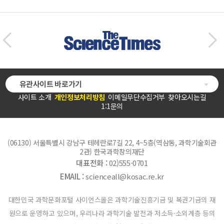
유관사이트 바로가기
사이트 소개
개인정보처리방침
이메일무단수집거부
찾아오시는길
1:1문의
(06130) 서울특별시 강남구 테헤란로7길 22, 4~5층(역삼동, 과학기술회관
2관) 한국과학창의재단
대표전화 :
02)555-0701
EMAIL :
scienceall@kosac.re.kr
대한민국 과학문화포털 사이언스올은 과학기술진흥기금 및 복권기금의 재
원으로 운영하고 있으며, 우리나라 과학기술 발전과 저소득·소외계층 등의