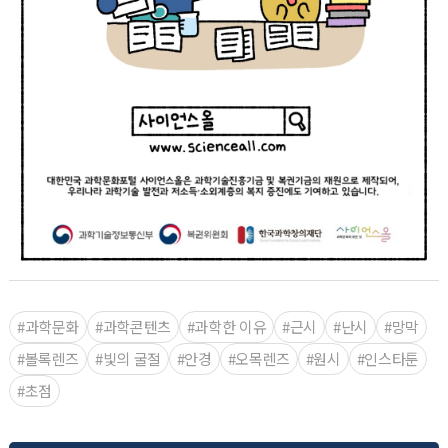
#과학문화
#과학콘텐츠
#과학한 이유
#근시
#난시
#망막
#볼록렌즈
#빛의 굴절
#안경
#오목렌즈
#원시
#인스타툰
#초점