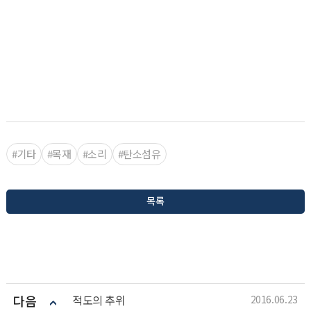
#기타
#목재
#소리
#탄소섬유
목록
다음
적도의 추위
2016.06.23