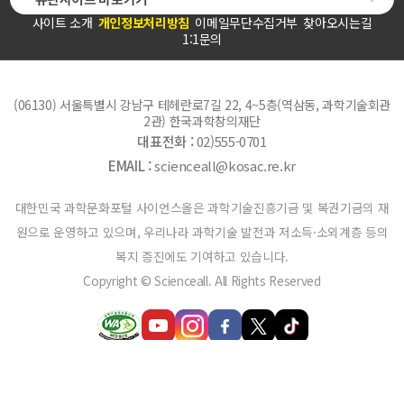
사이트 소개
개인정보처리방침
이메일무단수집거부
찾아오시는길
1:1문의
(06130) 서울특별시 강남구 테헤란로7길 22, 4~5층(역삼동, 과학기술회관
2관) 한국과학창의재단
대표전화 :
02)555-0701
EMAIL :
scienceall@kosac.re.kr
대한민국 과학문화포털 사이언스올은 과학기술진흥기금 및 복권기금의 재
원으로 운영하고 있으며, 우리나라 과학기술 발전과 저소득·소외계층 등의
복지 증진에도 기여하고 있습니다.
Copyright © Scienceall. All Rights Reserved