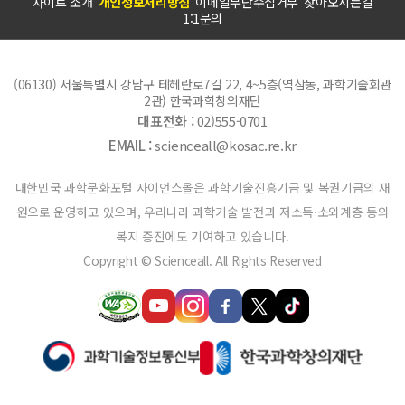
사이트 소개
개인정보처리방침
이메일무단수집거부
찾아오시는길
1:1문의
(06130) 서울특별시 강남구 테헤란로7길 22, 4~5층(역삼동, 과학기술회관
2관) 한국과학창의재단
대표전화 :
02)555-0701
EMAIL :
scienceall@kosac.re.kr
대한민국 과학문화포털 사이언스올은 과학기술진흥기금 및 복권기금의 재
원으로 운영하고 있으며, 우리나라 과학기술 발전과 저소득·소외계층 등의
복지 증진에도 기여하고 있습니다.
Copyright © Scienceall. All Rights Reserved