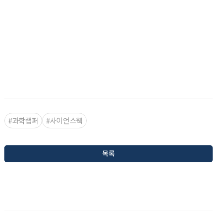
#과학랩퍼
#사이언스웩
목록