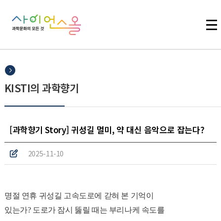
주메뉴 바로가기
본문 바로가기
하단 바로가기
KISTI의 과학향기
[과학향기 Story] 귀성길 멀미, 약 대신 음악으로 잡는다?
2025-11-10
명절 연휴 귀성길 고속도로에 갇혀 본 기억이
있는가? 도로가 잠시 뚫릴 때는 부리나케 속도를