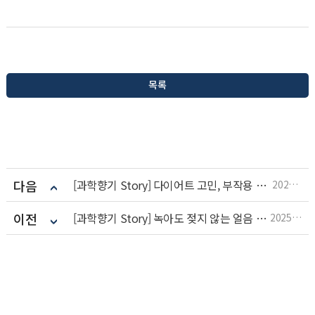
목록
다음
[과학향기 Story] 다이어트 고민, 부작용 싹 없앤 ‘녹차 비만약’으로 해결?
2025.11.10
이전
[과학향기 Story] 녹아도 젖지 않는 얼음 젤리, 아이스팩 대신 쓸까?
2025.11.10