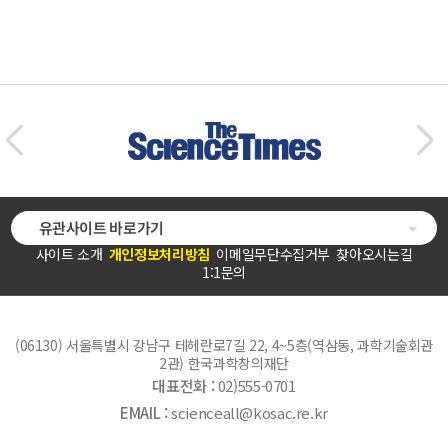
유관사이트 바로가기
사이트 소개
개인정보처리방침
이메일무단수집거부
찾아오시는길
1:1문의
(06130) 서울특별시 강남구 테헤란로7길 22, 4~5층(역삼동, 과학기술회관
2관) 한국과학창의재단
대표전화 :
02)555-0701
EMAIL :
scienceall@kosac.re.kr