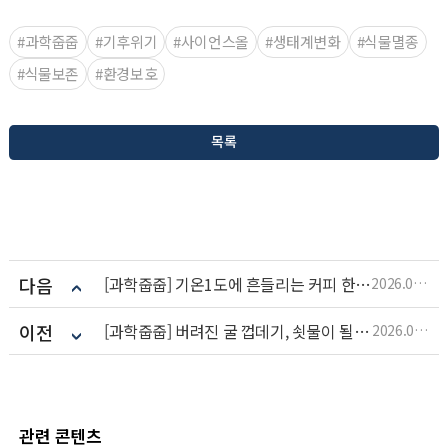
#과학줍줍
#기후위기
#사이언스올
#생태계변화
#식물멸종
#식물보존
#환경보호
목록
다음
[과학줍줍] 기온1도에 흔들리는 커피 한 잔의 여유
2026.06.22
이전
[과학줍줍] 버려진 굴 껍데기, 쇳물이 될 수 있을까?
2026.06.11
관련 콘텐츠