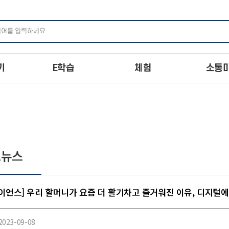
주메뉴 바로가기
본문 바로가기
하단 바로가기
기
E학습
체험
소통
드뉴스
이언스] 우리 할머니가 요즘 더 활기차고 즐거워진 이유, 디지털
2023-09-08