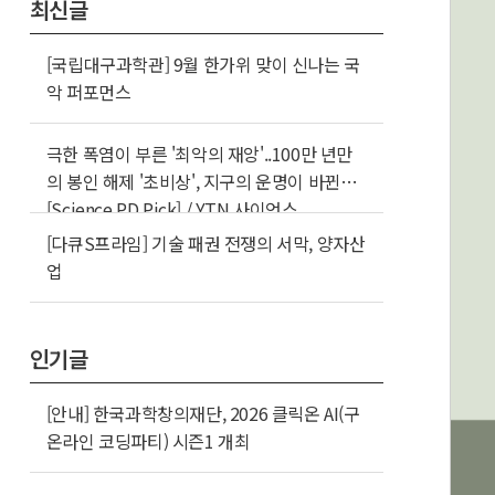
최신글
[국립대구과학관] 9월 한가위 맞이 신나는 국
악 퍼포먼스
극한 폭염이 부른 '최악의 재앙'..100만 년만
의 봉인 해제 '초비상', 지구의 운명이 바뀐다
[Science PD Pick] / YTN 사이언스
[다큐S프라임] 기술 패권 전쟁의 서막, 양자산
업
인기글
[안내] 한국과학창의재단, 2026 클릭온 AI(구
온라인 코딩파티) 시즌1 개최