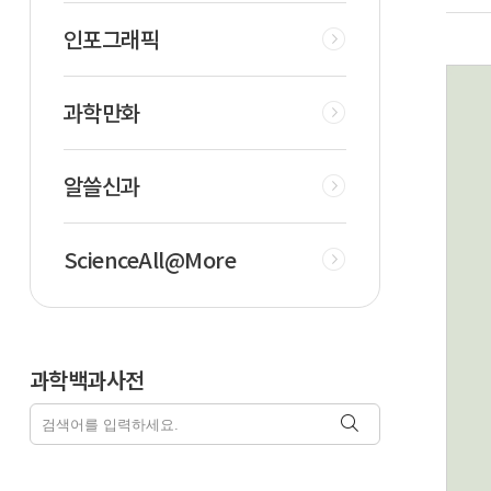
인포그래픽
과학만화
알쓸신과
ScienceAll@More
과학백과사전